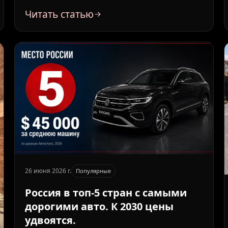
российского покупателя: обе версии
Читать статью
проходят под лими
26 июня 2026 г.
Популярные
Россия в топ-5 стран с самыми
дорогими авто. К 2030 цены
удвоятся.