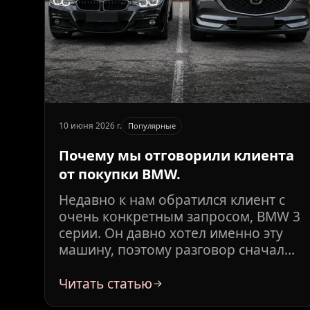
10 июня 2026 г.
Популярные
Почему мы отговорили клиента
от покупки BMW.
Недавно к нам обратился клиент с
очень конкретным запросом, BMW 3
серии. Он давно хотел именно эту
машину, поэтому разговор сначала
был довольно коротким: подобрать
вариант, посчитать стоимость и
Читать статью
привезти автомобиль.