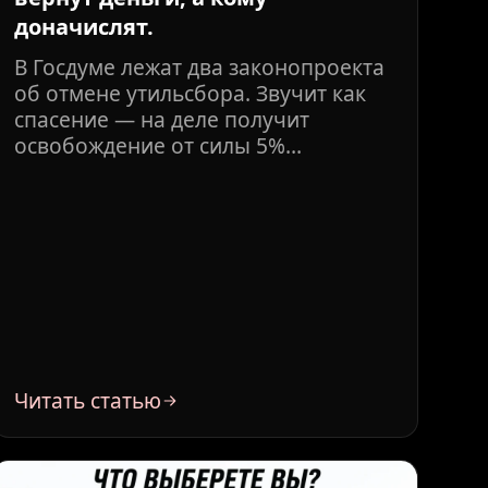
доначислят.
В Госдуме лежат два законопроекта
об отмене утильсбора. Звучит как
спасение — на деле получит
освобождение от силы 5%
покупателей. Разбираем, что
реально происходит с ценами на
авто из Кореи и Китая и как
сэкономить, не дожидаясь
депутатов.
Читать статью