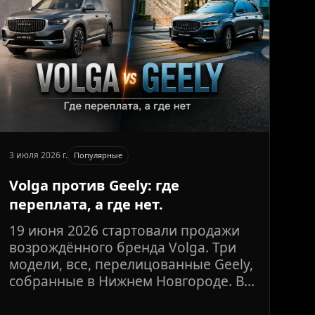
3 июля 2026 г.
Популярные
Volga против Geely: где
переплата, а где нет.
19 июня 2026 стартовали продажи
возрождённого бренда Volga. Три
модели, все, перелицованные Geely,
собранные в Нижнем Новгороде. В
сети сразу пошли споры: зачем
платить за шильдик, если можно