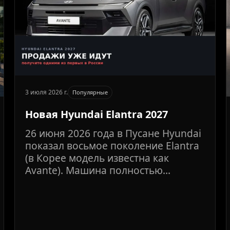
3 июля 2026 г.
Популярные
Новая Hyundai Elantra 2027
26 июня 2026 года в Пусане Hyundai
показал восьмое поколение Elantra
(в Корее модель известна как
Avante). Машина полностью
переделана: новый дизайн в стиле
Art of Steel, два мотора на выбор,
медиасистема Pleos Connect с AI-
помощником. Главное для