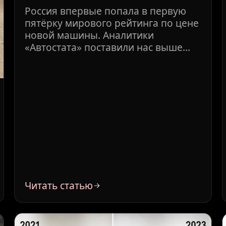
Россия впервые попала в первую
пятёрку мирового рейтинга по цене
новой машины. Аналитики
«Автостата» поставили нас выше
Германии и Австралии, стран, где
средняя зарплата в разы больше
российской. Дилеры из РОАД
считают, что к 2030 году новую
машину смогут купить только 5-7%
россиян. Ниже: конкретные
Читать статью