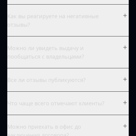
+
Как вы реагируете на негативные
отзывы?
+
Можно ли увидеть выдачу и
пообщаться с владельцами?
+
Все ли отзывы публикуются?
+
Что чаще всего отмечают клиенты?
+
Можно приехать в офис до
заключения договора?