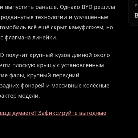
Р
и выпустить раньше. Однако BYD решила
В
е продвинутые технологии и улучшенные
втомобиль всё ещё скрыт камуфляжем, но
ус флагмана линейки.
-D получит крупный кузов длиной около
почти плоскую крышу с установленным
зкие фары, крупный передний
а задних фонарей и массивные колёсные
актер модели.
ё ещё думаете? Зафиксируйте выгодные