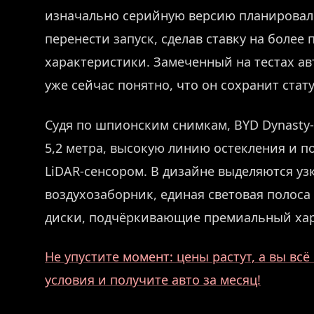
изначально серийную версию планировал
перенести запуск, сделав ставку на боле
характеристики. Замеченный на тестах а
уже сейчас понятно, что он сохранит стат
Судя по шпионским снимкам, BYD Dynasty
5,2 метра, высокую линию остекления и 
LiDAR-сенсором. В дизайне выделяются у
воздухозаборник, единая световая полос
диски, подчёркивающие премиальный хар
Не упустите момент: цены растут, а вы вс
условия и получите авто за месяц!