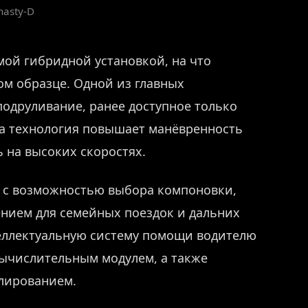
nasty-D
ой гибридной установкой, на что
ом образце. Одной из главных
подруливание, ранее доступное только
а технология повышает манёвренность
ь на высоких скоростях.
й с возможностью выбора компоновки,
ением для семейных поездок и дальних
еллектуальную систему помощи водителю
 вычислительным модулем, а также
лированием.