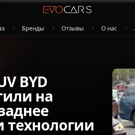
аз
Бренды
Отзывы
О нас
•
•
•
•
UV BYD
тили на
 заднее
и технологии