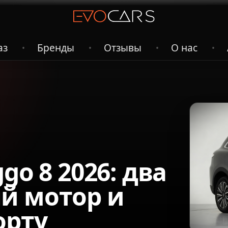
аз
Бренды
Отзывы
О нас
•
•
•
•
go 8 2026: два
й мотор и
орту