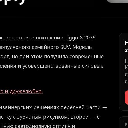
ршенно новое поколение Tiggo 8 2026
 популярного семейного SUV. Модель
орт, но при этом получила современные
мления и усовершенствованные силовые
К
с
с
но и дружелюбно.
х дизайнерских решениях передней части —
ешётку с зубчатым рисунком, второй — с
Р
ичную светодиодную оптику и