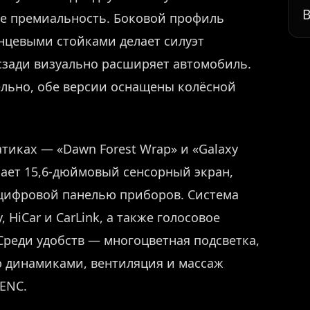
В
е премиальность. Боковой профиль
нцевыми стойками делает силуэт
сзади визуально расширяет автомобиль.
льно, обе версии оснащены колёсной
атиках — «Dawn Forest Wrap» и «Galaxy
мает 15,6-дюймовый сенсорный экран,
цифровой панелью приборов. Система
 HiCar и CarLink, а также голосовое
Среди удобств — многоцветная подсветка,
ю динамиками, вентиляция и массаж
ENC.