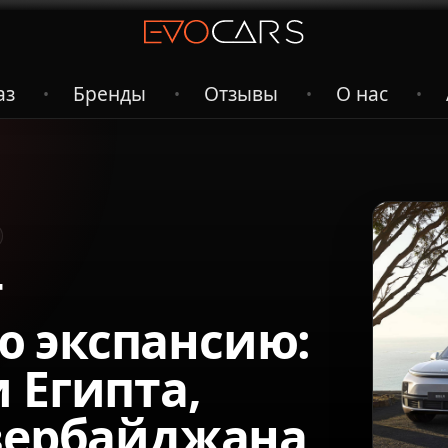
аз
Бренды
Отзывы
О нас
•
•
•
•
т
 экспансию:
 Египта,
Азербайджана