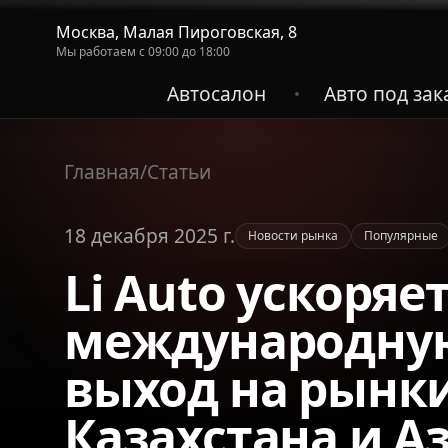
Москва, Малая Пироговская, 8
Мы работаем с 09:00 до 18:00
Автосалон
Авто под зак
•
Главная
/
Статьи
18 декабря 2025 г.
Новости рынка
Популярные
Li Auto ускоряе
международную
выход на рынки
Казахстана и 