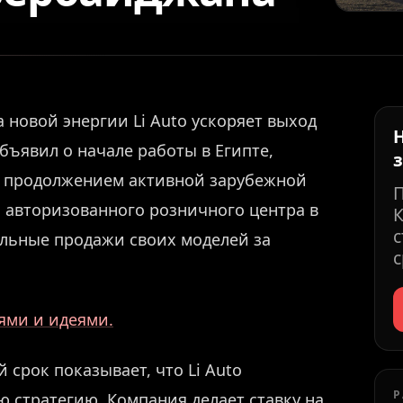
новой энергии Li Auto ускоряет выход
ъявил о начале работы в Египте,
ал продолжением активной зарубежной
 авторизованного розничного центра в
К
с
альные продажи своих моделей за
с
иями и идеями.
 срок показывает, что Li Auto
Р
 стратегию. Компания делает ставку на