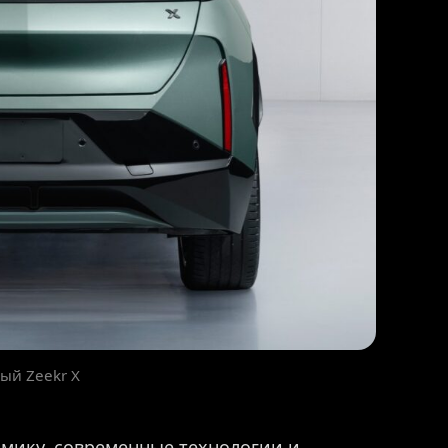
ый Zeekr X
амику, современные технологии и