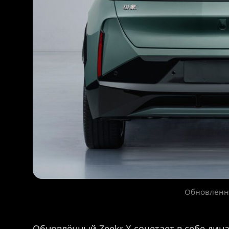
Обновленн
Обновлённый Zeekr X сочетает в себе дин