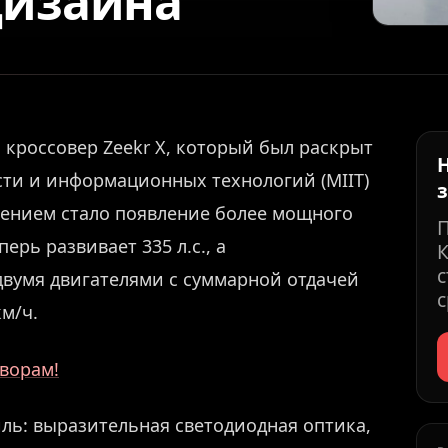
дизайна
кроссовер Zeekr X, который был раскрыт
и и информационных технологий (MIIT)
нением стало появление более мощного
ерь развивает 335 л.с., а
К
с
вумя двигателями с суммарной отдачей
с
км/ч.
ворам!
ь: выразительная светодиодная оптика,