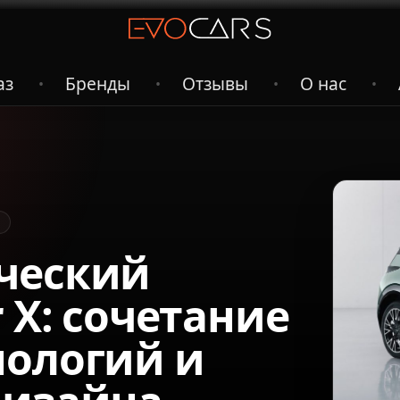
аз
Бренды
Отзывы
О нас
•
•
•
•
ческий
 X: сочетание
нологий и