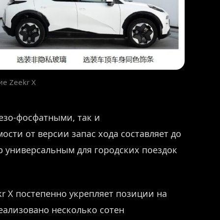
е Zeekr X
езо-фосфатными, так и
сти от версии запас хода составляет до
ер универсальным для городских поездок
r X постепенно укрепляет позиции на
реализовано несколько сотен