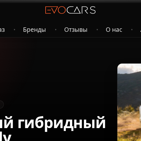
аз
Бренды
Отзывы
О нас
•
•
•
•
вый гибридный
ly