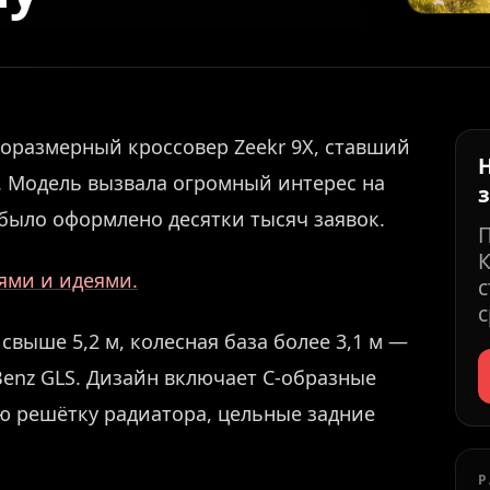
норазмерный кроссовер Zeekr 9X, ставший
 Модель вызвала огромный интерес на
 было оформлено десятки тысяч заявок.
К
иями и идеями.
с
с
выше 5,2 м, колесная база более 3,1 м —
enz GLS. Дизайн включает С-образные
ю решётку радиатора, цельные задние
Р