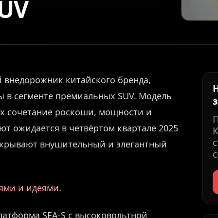
UV
 внедорожник китайского бренда,
ы в сегменте премиальных SUV. Модель
х сочетание роскоши, мощности и
т ожидается в четвёртом квартале 2025
К
с
скрывают внушительный и элегантный
с
иями и идеями.
латформа SEA-S с высоковольтной