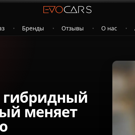
аз
Бренды
Отзывы
О нас
•
•
•
•
й гибридный
рый меняет
о