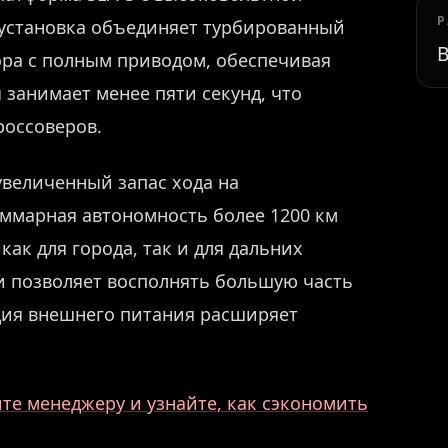
Р
 установка объединяет турбированный
В
ора с полным приводом, обеспечивая
 занимает менее пяти секунд, что
россоверов.
увеличенный запас хода на
уммарная автономность более 1200 км
ак для города, так и для дальних
и позволяет восполнять большую часть
кция внешнего питания расширяет
те менеджеру и узнайте, как сэкономить