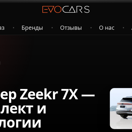
аз
Бренды
Отзывы
О нас
•
•
•
•
ер Zeekr 7X —
ллект и
логии