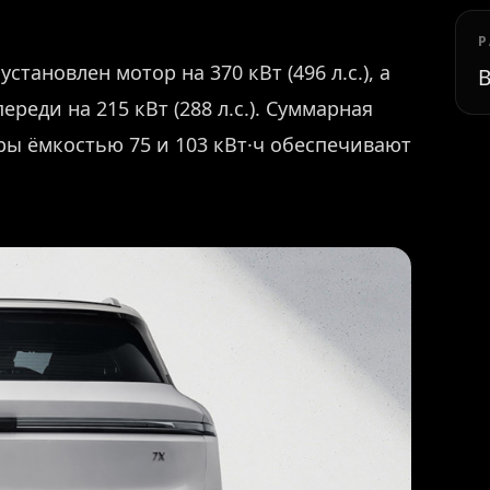
Р
становлен мотор на 370 кВт (496 л.с.), а
В
реди на 215 кВт (288 л.с.). Суммарная
оры ёмкостью 75 и 103 кВт·ч обеспечивают