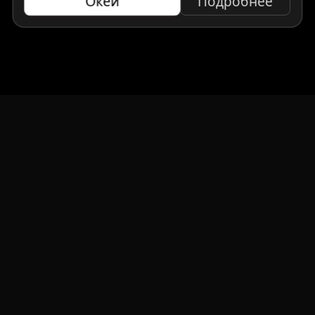
Окей
Подробнее
НАВИГАЦИЯ
Главная
Авто под заказ
Бренды
Отзывы
О компании
Контакты
СМИ о нас