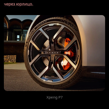
через юрлицо.
Xpeng P7