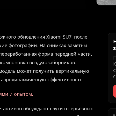
жного обновления Xiaomi SU7, после
ские фотографии. На снимках заметны
переработанная форма передней части,
 компоновка воздухозаборников.
К
с
 модель может получить вертикальную
с
ит аэродинамическую эффективность.
иями и опытом.
 активно обсуждают слухи о серьёзных
Р