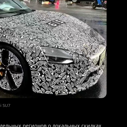
i SU7
дельных регионов о локальных скидках