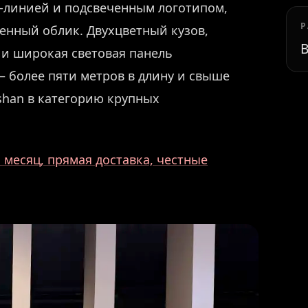
D-линией и подсвеченным логотипом,
Р
нный облик. Двухцветный кузов,
В
и широкая световая панель
 более пяти метров в длину и свыше
shan в категорию крупных
месяц, прямая доставка, честные