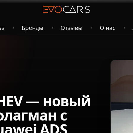
аз
Бренды
Отзывы
О нас
•
•
•
•
PHEV — новый
лагман с
uawei ADS