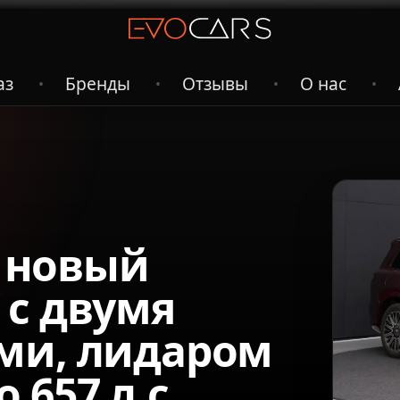
аз
Бренды
Отзывы
О нас
•
•
•
•
: новый
 с двумя
ми, лидаром
657 л.с.