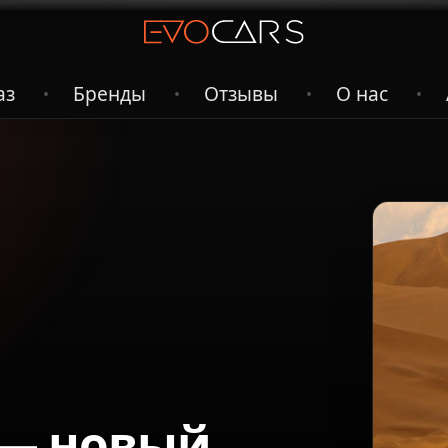
аз
Бренды
Отзывы
О нас
•
•
•
•
L — новый