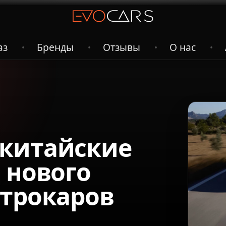
аз
Бренды
Отзывы
О нас
•
•
•
•
китайские
 нового
ктрокаров