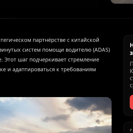
тегическом партнёрстве с китайской
винутых систем помощи водителю (ADAS)
e. Этот шаг подчеркивает стремление
е и адаптироваться к требованиям
К
с
с
Р