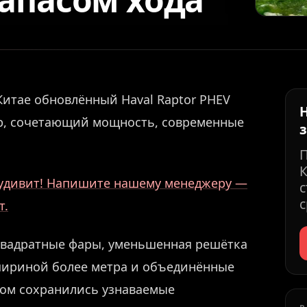
Китае обновлённый Haval Raptor PHEV
вер, сочетающий мощность, современные
К
о удивит! Напишите нашему менеджеру —
с
с
т.
квадратные фары, уменьшенная решётка
 шириной более метра и объединённые
том сохранились узнаваемые