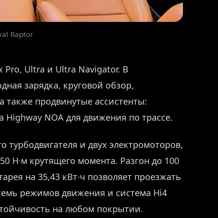
al Raptor
o, Ultra и Ultra Navigator. В
дная зарядка, круговой обзор,
 а также продвинутые ассистенты:
а Highway NOA для движения по трассе.
го турбодвигателя и двух электромоторов,
0 Н·м крутящего момента. Разгон до 100
тарея на 35,43 кВт·ч позволяет проезжать
а семь режимов движения и система Hi4
 устойчивость на любом покрытии.