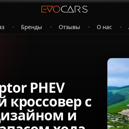
аз
Бренды
Отзывы
О нас
•
•
•
•
ptor PHEV
й кроссовер с
дизайном и
апасом хода