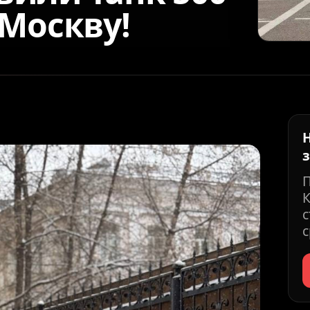
в Москву!
К
с
с