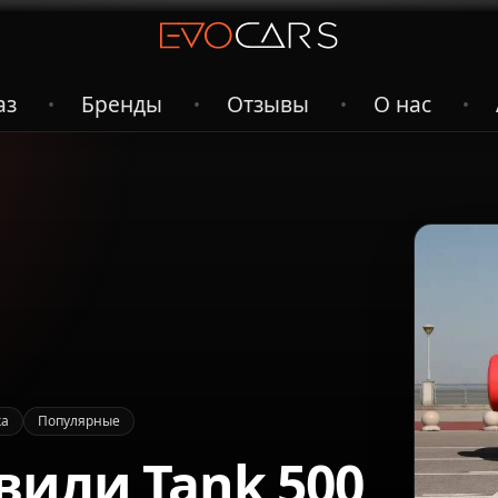
аз
Бренды
Отзывы
О нас
•
•
•
•
ка
Популярные
вили Tank 500