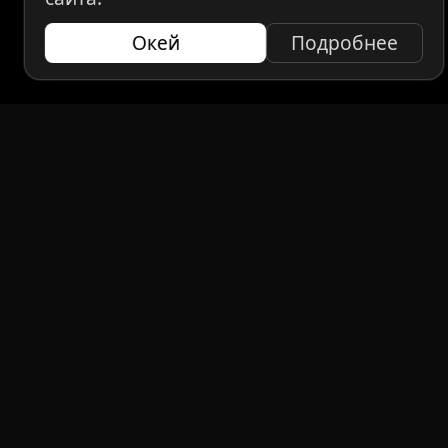
Окей
Подробнее
НАВИГАЦИЯ
Главная
Авто под заказ
Бренды
Отзывы
О компании
Контакты
СМИ о нас
Авто до 160 л.с.