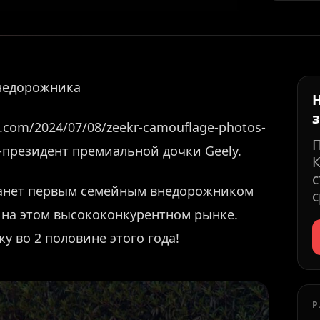
внедорожника
.com/2024/07/08/zeekr-camouflage-photos-
е-президент премиальной дочки Geely.
К
с
танет первым семейным внедорожником
с
м на этом высококонкурентном рынке.
у во 2 половине этого года!
Р