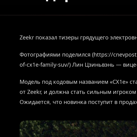
Zeekr показал тизеры грядущего электро
Фотографиями поделился (https://cnevpost
of-cx1e-family-suv/) Лин Цзиньвэнь — виц
Модель под кодовым названием «CX1e» с
от Zeekr, и должна стать сильным игроко
Ожидается, что новинка поступит в продаж