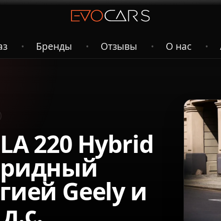
аз
Бренды
Отзывы
О нас
•
•
•
•
LA 220 Hybrid
ибридный
гией Geely и
л.с.