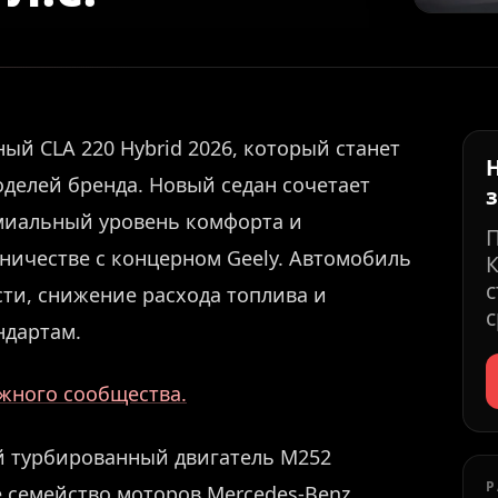
ый CLA 220 Hybrid 2026, который станет
делей бренда. Новый седан сочетает
миальный уровень комфорта и
ничестве с концерном Geely. Автомобиль
К
с
ти, снижение расхода топлива и
с
ндартам.
ужного сообщества.
й турбированный двигатель M252
Р
 семейство моторов Mercedes-Benz.