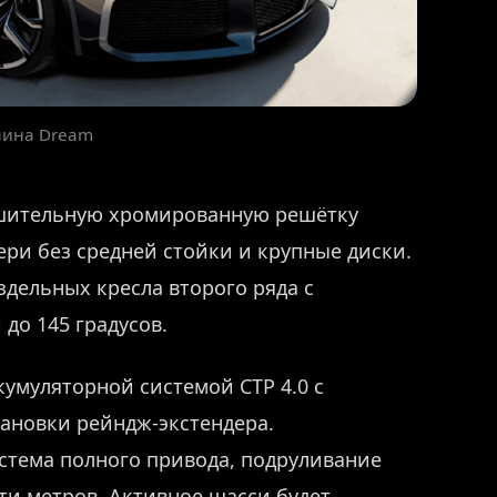
шина Dream
ушительную хромированную решётку
ери без средней стойки и крупные диски.
аздельных кресла второго ряда с
до 145 градусов.
умуляторной системой CTP 4.0 с
тановки рейндж-экстендера.
стема полного привода, подруливание
яти метров. Активное шасси будет