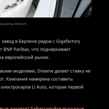
 машины Dream
завод в Берлине рядом с Gigafactory
т BNP Paribas, что подчёркивает
на европейский рынок.
выми моделями, Dreame делает ставку не
рт. Компания намерена составить
лектрокаров Li Auto, которая первой
ё ещё думаете? Зафиксируйте выгодные