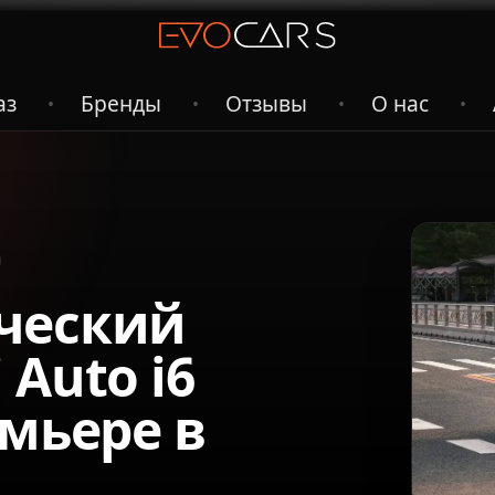
аз
Бренды
Отзывы
О нас
•
•
•
•
ческий
Auto i6
емьере в