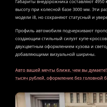
Габариты внедорожника составляют 4950 м
высоту при колесной базе 3000 мм. Эти р
модели i8, но сохраняют статусный и уве
Профиль автомобиля подчеркивают проп
создающим стильный силуэт купе-кроссове
двухцветным оформлением кузова и свет
добавляющими визуальной ширины.
Авто вашей мечты ближе, чем вы думаете! 
тысяч рублей, оформление без головной б