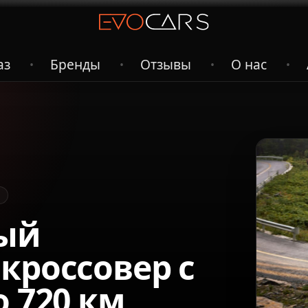
аз
Бренды
Отзывы
О нас
•
•
•
•
вый
кроссовер с
о 720 км