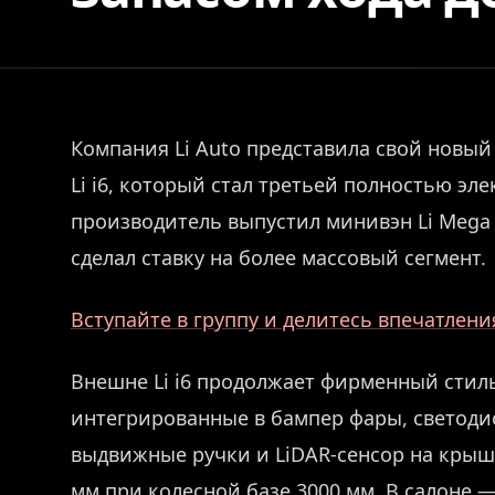
Компания Li Auto представила свой новы
Li i6, который стал третьей полностью эл
производитель выпустил минивэн Li Mega 
сделал ставку на более массовый сегмент.
Вступайте в группу и делитесь впечатлен
Внешне Li i6 продолжает фирменный стиль
интегрированные в бампер фары, светоди
выдвижные ручки и LiDAR-сенсор на крыше
мм при колесной базе 3000 мм. В салоне —