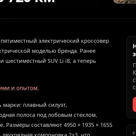
й пятиместный электрический кроссовер
ектрической моделью бренда. Ранее
и шестиместный SUV Li i8, а теперь
К
с
с
иями и опытом.
 марки: плавный силуэт,
одная полоса под лобовым стеклом,
. Размеры составляют 4950 × 1935 × 1655
Р
 двухрядная компоновка 2+3, что