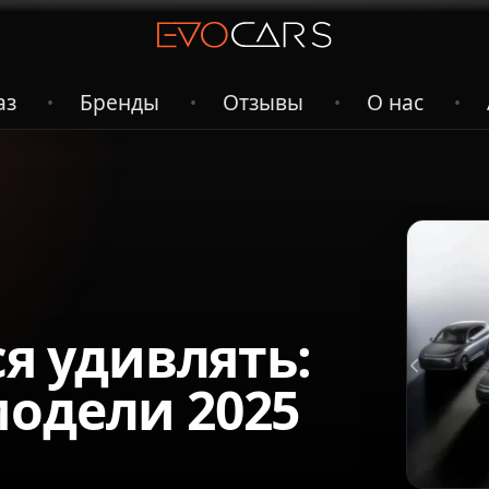
аз
Бренды
Отзывы
О нас
•
•
•
•
ся удивлять:
одели 2025