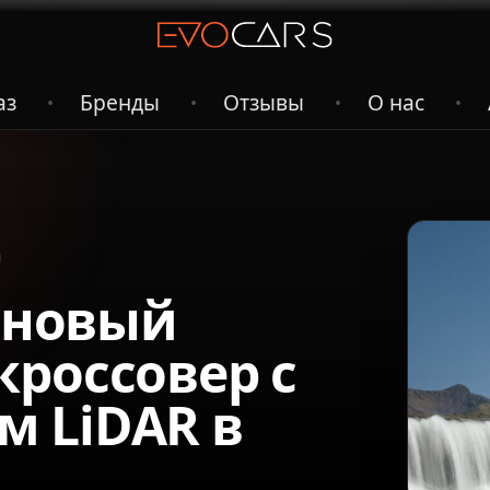
аз
Бренды
Отзывы
О нас
•
•
•
•
: новый
россовер с
 LiDAR в