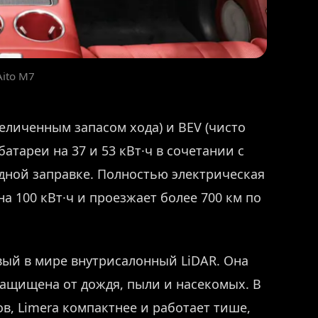
Aito M7
увеличенным запасом хода) и BEV (чисто
атареи на 37 и 53 кВт·ч в сочетании с
одной заправке. Полностью электрическая
 100 кВт·ч и проезжает более 700 км по
вый в мире внутрисалонный LiDAR. Она
защищена от дождя, пыли и насекомых. В
в, Limera компактнее и работает тише,