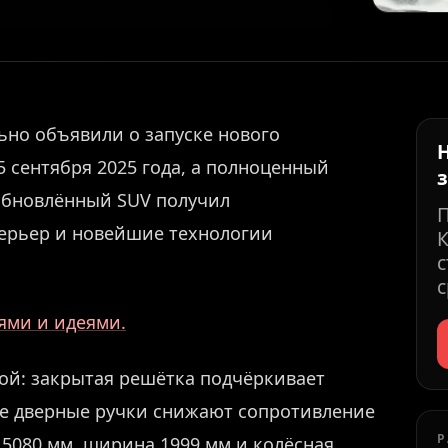
ьно объявили о запуске нового
5 сентября 2025 года, а полноценный
 Обновлённый SUV получил
ерьер и новейшие технологии
К
с
с
иями и идеями.
ной: закрытая решётка подчёркивает
ые дверные ручки снижают сопротивление
Р
5080 мм, ширина 1999 мм и колёсная