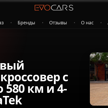
аз
Бренды
Отзывы
О нас
•
•
•
•
овый
кроссовер с
 580 км и 4-
aTek