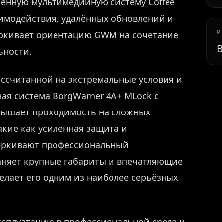
енную мультимедийную систему Coffee
имодействия, удалённых обновлений и
Р
ёркивает ориентацию GWM на сочетание
В
ьности.
ассчитанной на экстремальные условия и
ая система BorgWarner 4A+ MLock с
вышает проходимость на сложных
акие как усиленная защита и
чёркивают профессиональный
аняет крупные габариты и впечатляющие
елает его одним из наиболее серьёзных
ксплуатацию в профессиональной среде и