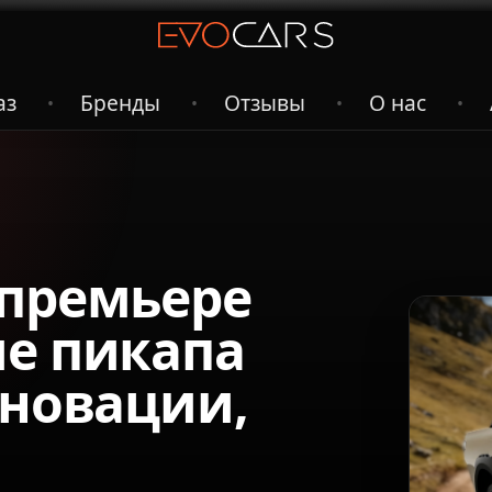
аз
Бренды
Отзывы
О нас
•
•
•
•
 премьере
ие пикапа
нновации,