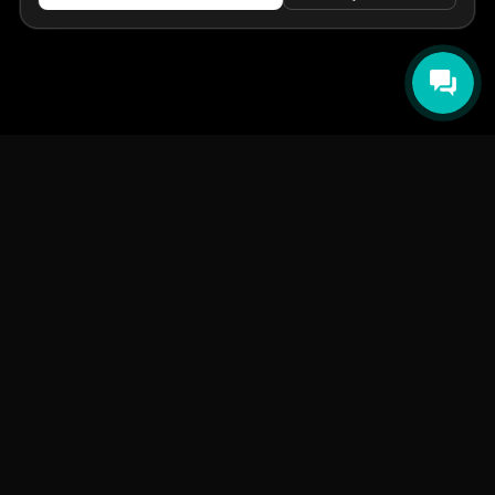
НАВИГАЦИЯ
Главная
Авто под заказ
Бренды
Отзывы
О компании
Контакты
СМИ о нас
Авто до 160 л.с.