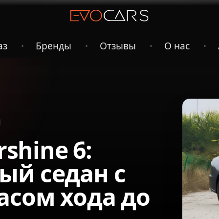
аз
Бренды
Отзывы
О нас
•
•
•
•
rshine 6:
ый седан с
асом хода до