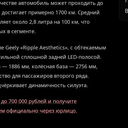
Р
ичестве автомобиль может проходить до
В
 достигает примерно 1700 км. Средний
яет около 2,8 литра на 100 км, что
х в сегменте.
Geely «Ripple Aesthetics», с обтекаемым
стильной сплошной задней LED-полосой.
 — 1886 мм, колёсная база — 2756 мм,
ство для пассажиров второго ряда.
дчёркивает динамичность силуэта.
до 700 000 рублей и получите
аем официально через юрлицо.