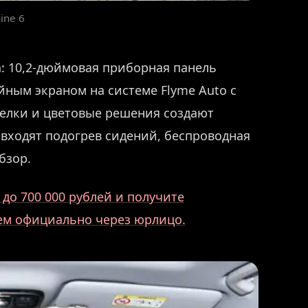
ine 6
: 10,2-дюймовая приборная панель
ным экраном на системе Flyme Auto с
делки и цветовые решения создают
входят подогрев сидений, беспроводная
бзор.
до 700 000 рублей и получите
аем официально через юрлицо.