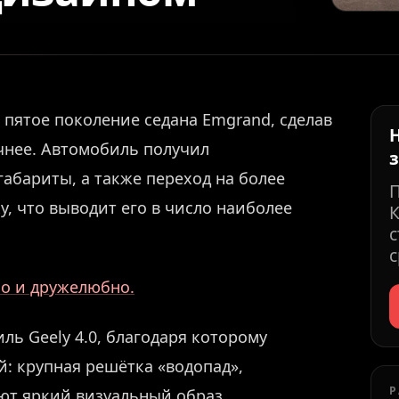
 пятое поколение седана Emgrand, сделав
чнее. Автомобиль получил
абариты, а также переход на более
, что выводит его в число наиболее
К
с
с
но и дружелюбно.
ь Geely 4.0, благодаря которому
й: крупная решётка «водопад»,
Р
ют яркий визуальный образ.