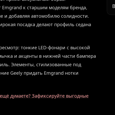
В
 Emgrand к старшим моделям бренда,
не и добавляя автомобилю солидности.
ирокая посадка делают профиль седана
ресмотр: тонкие LED-фонари с высокой
мычка и акценты в нижней части бампера
иль. Элементы, стилизованные под
ние Geely придать Emgrand нотки
ё ещё думаете? Зафиксируйте выгодные