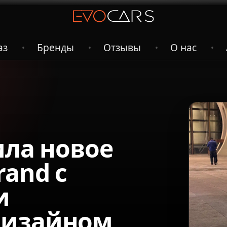
аз
Бренды
Отзывы
О нас
•
•
•
•
ила новое
and с
и
дизайном