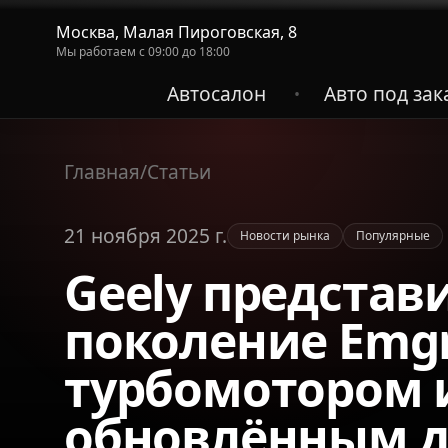
Москва, Малая Пироговская, 8
Мы работаем с 09:00 до 18:00
Автосалон
Авто под зак
•
Главная
/
Статьи
21 ноября 2025 г.
Новости рынка
Популярные
Geely представ
поколение Emgr
турбомотором 
обновлённым 