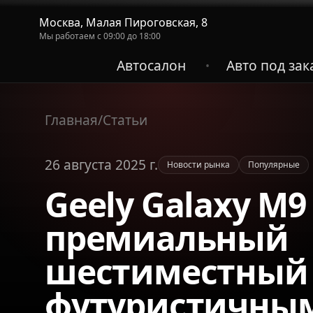
Москва, Малая Пироговская, 8
Мы работаем с 09:00 до 18:00
Автосалон
Авто под зак
•
Главная
/
Статьи
26 августа 2025 г.
Новости рынка
Популярные
Geely Galaxy M9
премиальный
шестиместный 
футуристичны