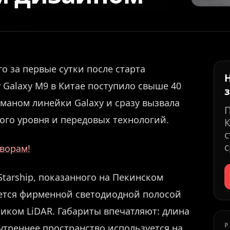
о за первые сутки после старта
 Galaxy M9 в Китае поступило свыше 40
гманом линейки Galaxy и сразу вызвала
го уровня и передовых технологий.
К
с
с
ворам!
Starship, показанного на Пекинском
яется фирменной светодиодной полосой
тчиком LiDAR. Габариты впечатляют: длина
Р
внутреннее пространство используется на