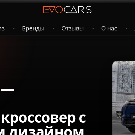
аз
Бренды
Отзывы
О нас
•
•
•
•
 —
кроссовер с
м дизайном