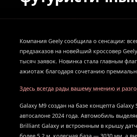
Компания Geely сообщила о сенсации: всег
предзаказов на новейший кроссовер Geely
тысяч заявок. Новинка стала главным фла
ажиотаж благодаря сочетанию премиально
Здесь всегда рады вашему мнению и разго
Galaxy M9 создан на базе концепта Galaxy 
автосалоне 2024 года. Автомобиль выдел
Brilliant Galaxy и встроенным в крышу да
более 5,2 м, колесная база — 3030 мм, а 