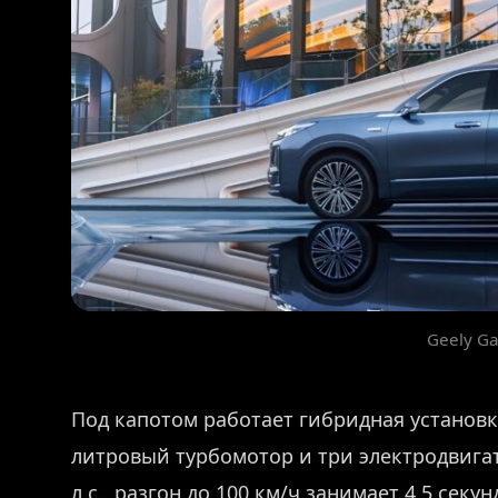
Geely G
Под капотом работает гибридная установка
литровый турбомотор и три электродвигат
л.с., разгон до 100 км/ч занимает 4,5 сек