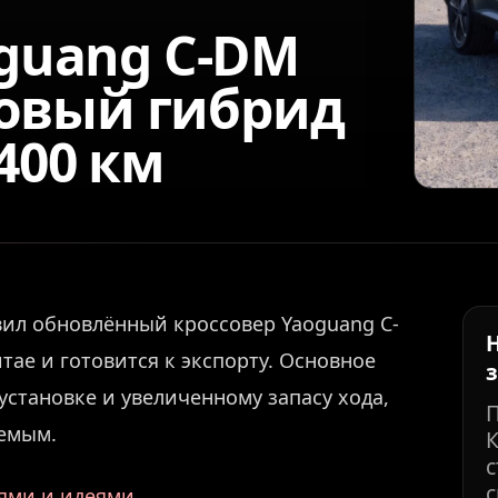
oguang C-DM
 новый гибрид
400 км
вил обновлённый кроссовер Yaoguang C-
итае и готовится к экспорту. Основное
становке и увеличенному запасу хода,
аемым.
К
с
с
иями и идеями.