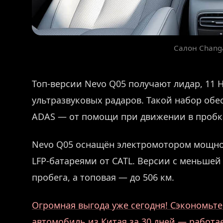
Салон Chang
Топ-версии Nevo Q05 получают лидар, 11 
ультразвуковых радаров. Такой набор об
ADAS — от помощи при движении в пробка
Nevo Q05 оснащён электромотором мощност
LFP-батареями от CATL. Версии с меньшей
пробега, а топовая — до 506 км.
Огромная выгода уже сегодня! Сэкономьте 
автомобиль из Китая за 30 дней — работ