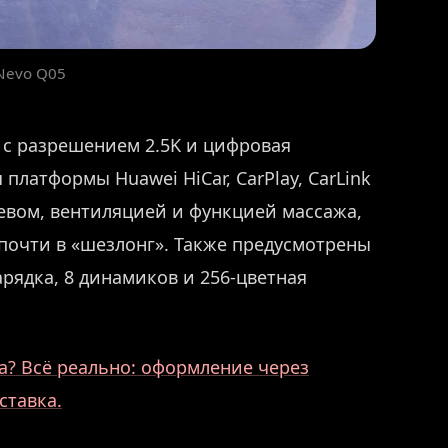
Nevo Q05
 с разрешением 2.5K и цифровая
платформы Huawei HiCar, CarPlay, CarLink
евом, вентиляцией и функцией массажа,
почти в «шезлонг». Также предусмотрены
рядка, 8 динамиков и 256-цветная
? Всё реально: оформление через
ставка.