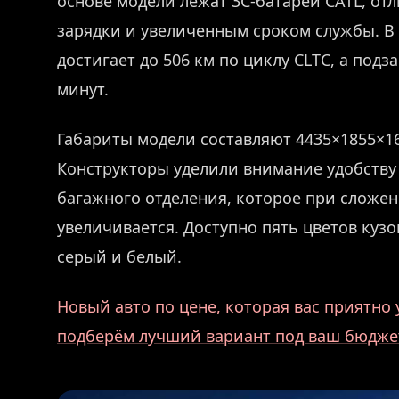
основе модели лежат 3C-батареи CATL, о
зарядки и увеличенным сроком службы. В
достигает до 506 км по циклу CLTC, а подза
минут.
Габариты модели составляют 4435×1855×16
Конструкторы уделили внимание удобству
багажного отделения, которое при сложе
увеличивается. Доступно пять цветов куз
серый и белый.
Новый авто по цене, которая вас приятн
подберём лучший вариант под ваш бюдже