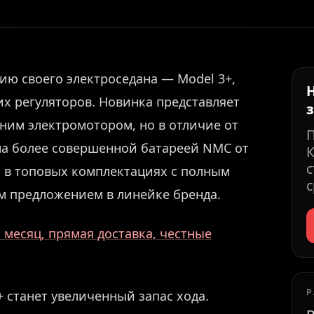
сию своего электроседана — Model 3+,
х регуляторов. Новинка представляет
им электромотором, но в отличие от
на более совершенной батареей NMC от
К
с
о в топовых комплектациях с полным
с
м предложением в линейке бренда.
месяц, прямая доставка, честные
Р
 станет увеличенный запас хода.