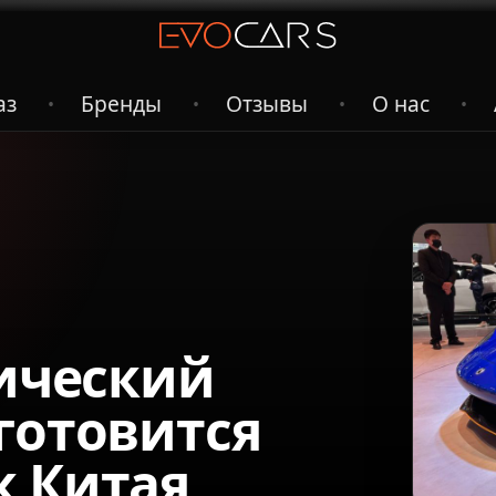
аз
Бренды
Отзывы
О нас
•
•
•
•
рический
готовится
к Китая