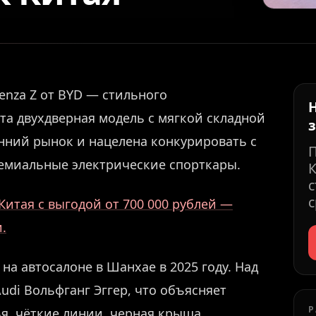
enza Z от BYD — стильного
Эта двухдверная модель с мягкой складной
нний рынок и нацелена конкурировать с
премиальные электрические спорткары.
К
с
с
Китая с выгодой от 700 000 рублей —
.
на автосалоне в Шанхае в 2025 году. Над
di Вольфганг Эггер, что объясняет
Р
я, чёткие линии, черная крыша,