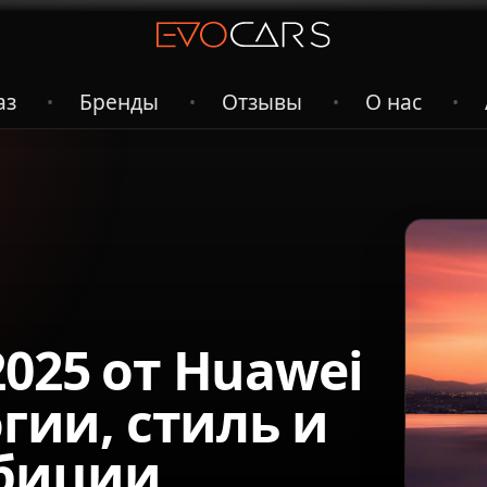
аз
Бренды
Отзывы
О нас
•
•
•
•
2025 от Huawei
огии, стиль и
биции