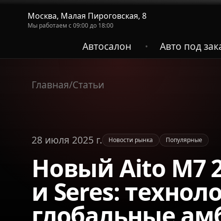
Москва, Малая Пироговская, 8
Мы работаем с 09:00 до 18:00
Автосалон
Авто под зак
•
Главная
/
Статьи
28 июля 2025 г.
Новости рынка
Популярные
Новый Aito M7 
и Seres: технол
глобальные ам