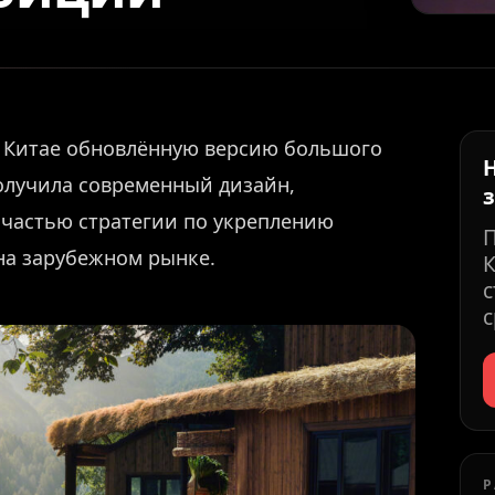
в Китае обновлённую версию большого
получила современный дизайн,
 частью стратегии по укреплению
 на зарубежном рынке.
К
с
с
Р