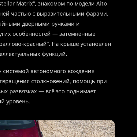
tellar Matrix”, знакомом по модели Aito
дней частью с выразительными фарами,
тайными дверными ручками и
угих особенностей — затемнённые
ораллово-красный”. На крыше установлен
еллектуальных функций.
н системой автономного вождения
дотвращения столкновений, помощь при
ых развязках — всё это поднимает
ый уровень.