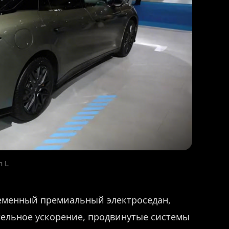
n L
ременный премиальный электроседан,
ельное ускорение, продвинутые системы