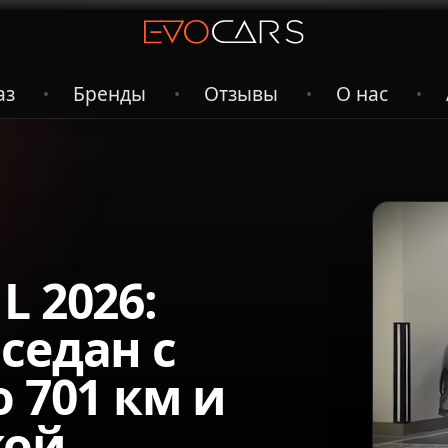
аз
Бренды
Отзывы
О нас
•
•
•
•
L 2026:
седан с
 701 км и
кой