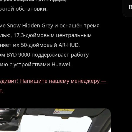
В
жной обстановки.
ме Snow Hidden Grey и оснащён тремя
елью, 17,3-дюймовым центральным
лняет их 50-дюймовый AR-HUD.
ом BYD 9000 поддерживает работу
ию с устройствами Huawei.
о удивит! Напишите нашему менеджеру —
т.