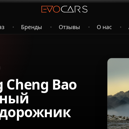
аз
Бренды
Отзывы
О нас
•
•
•
•
 Cheng Bao
тный
едорожник