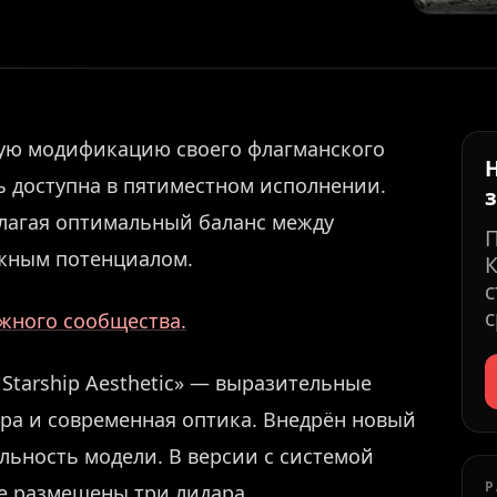
вую модификацию своего флагманского
ь доступна в пятиместном исполнении.
длагая оптимальный баланс между
жным потенциалом.
К
с
с
ужного сообщества.
Starship Aesthetic» — выразительные
ора и современная оптика. Внедрён новый
льность модели. В версии с системой
Р
ыше размещены три лидара,