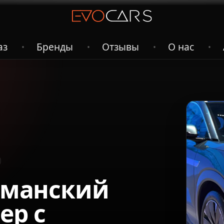
аз
Бренды
Отзывы
О нас
•
•
•
•
агманский
ер с