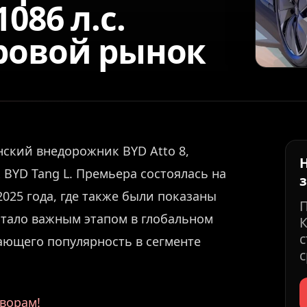
086 л.с.
ровой рынок
ский внедорожник BYD Atto 8,
 BYD Tang L. Премьера состоялась на
025 года, где также были показаны
 стало важным этапом в глобальном
К
с
ющего популярность в сегменте
с
ворам!