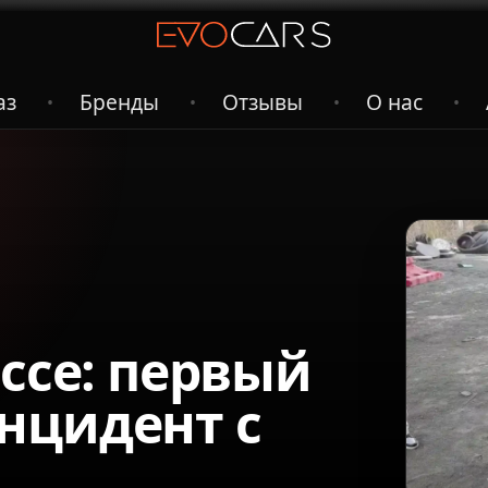
аз
Бренды
Отзывы
О нас
•
•
•
•
ассе: первый
нцидент с