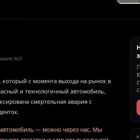
iaomi SU7
К
, который с момента выхода на рынок в
с
с
опасный и технологичный автомобиль,
иксирована смертельная авария с
денток.
й автомобиль — можно через нас. Мы
Р
сроками доставки и самыми выгодными