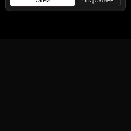
Окей
Подробнее
НАВИГАЦИЯ
Главная
Авто под заказ
Бренды
Отзывы
О компании
Контакты
СМИ о нас
Авто до 160 л.с.