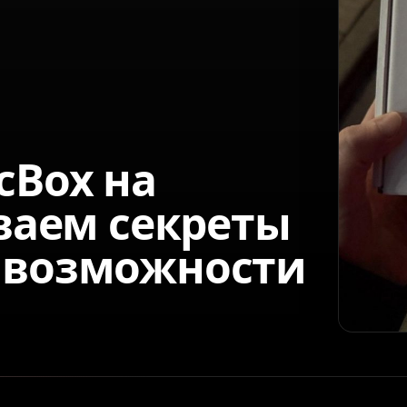
cBox на
ываем секреты
 возможности