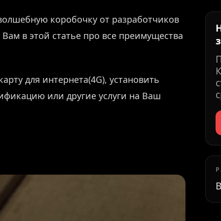
волшебную коробочку от разработчиков
 Вам в этой статье про все преимущества
К
карту для интернета(4G), установить
с
с
ификацию или другие услуги на Ваш
Р
В