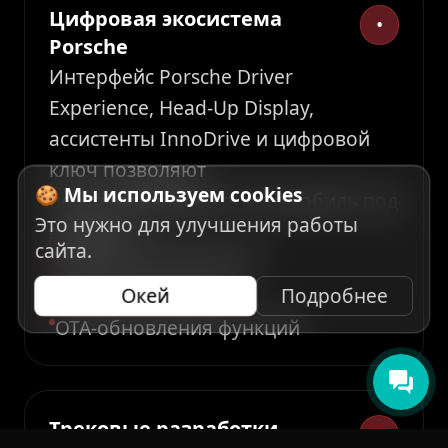
Цифровая экосистема
•
Porsche
Интерфейс Porsche Driver
Experience, Head-Up Display,
ассистенты InnoDrive и цифровой
ключ позволяют
🍪 Мы используем cookies
персонализировать автомобиль под
Это нужно для улучшения работы
водителя.
сайта.
Porsche Connect Store
Remote Park Assist
Окей
Подробнее
OTA-обновления функций
Трековые разработки
•