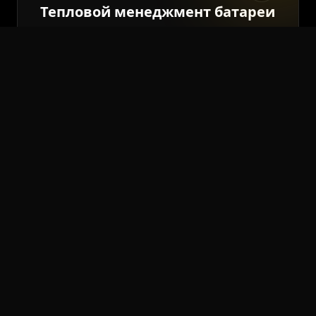
Тепловой менеджмент батареи
Жидкостное охлаждение и
подогрев e-TNGA оптимизируют
ресурс батареи и поддерживают
стабильную зарядку на -30 °C.
ГАРАНТИЯ: 8 ЛЕТ / 200 000 КМ