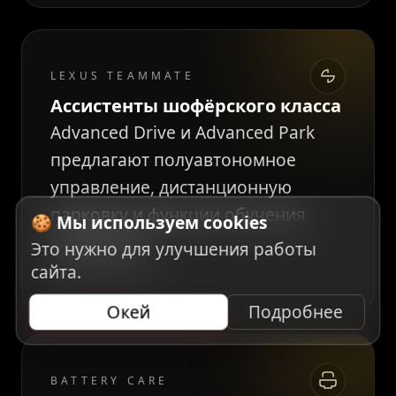
LEXUS TEAMMATE
Ассистенты шофёрского класса
Advanced Drive и Advanced Park
предлагают полуавтономное
управление, дистанционную
парковку и функции обучения
🍪 Мы используем cookies
маршрутам.
Это нужно для улучшения работы
сайта.
SAE LEVEL 2+
Окей
Подробнее
BATTERY CARE