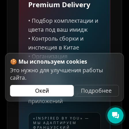
Premium Delivery
• Подбор комплектации и
цвета под ваш имидж
• Контроль сборки и
инспекция в Китае
• Организация
🍪 Мы используем cookies
транспорта, страховки и
Это нужно для улучшения работы
растаможки
сайта.
• Локализация
Окей
Подробнее
мультимедиа и сервисных
приложений
«INSPIRED BY YOU» —
МЫ АДАПТИРУЕМ
ФРАНЦУЗСКИЙ