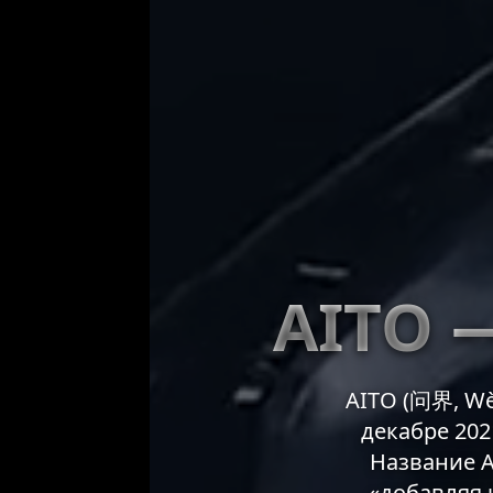
AITO 
AITO (问界, Wè
декабре 202
Название A
«добавляя 