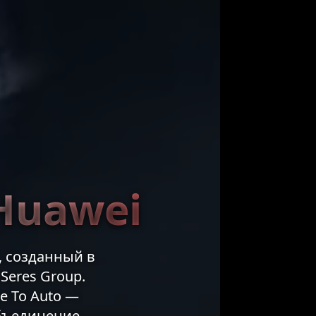
Huawei
, созданный в
Seres Group.
e To Auto —
объединение