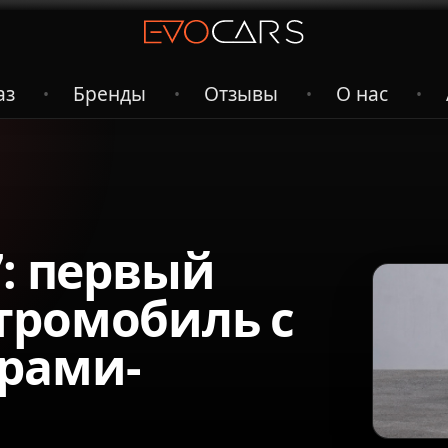
аз
Бренды
Отзывы
О нас
•
•
•
•
7: первый
тромобиль с
рами-