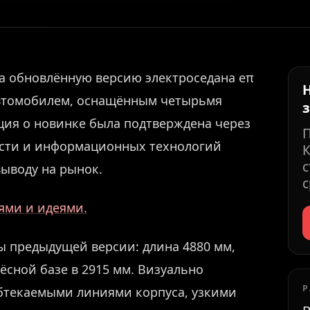
а обновлённую версию электроседана eπ
автомобилем, оснащённым четырьмя
ия о новинке была подтверждена через
сти и информационных технологий
К
с
выводу на рынок.
с
иями и идеями.
ы предыдущей версии: длина 4880 мм,
ёсной базе в 2915 мм. Визуально
Р
обтекаемыми линиями корпуса, узкими